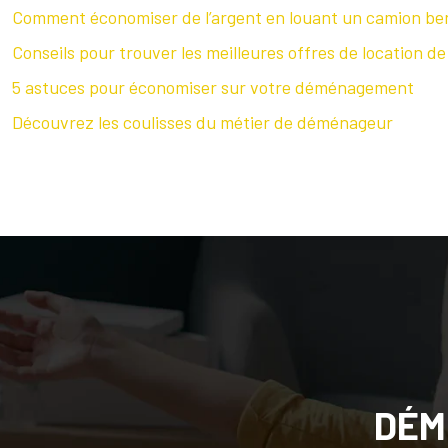
Comment économiser de l’argent en louant un camion ben
Conseils pour trouver les meilleures offres de location de
5 astuces pour économiser sur votre déménagement
Découvrez les coulisses du métier de déménageur
DÉM